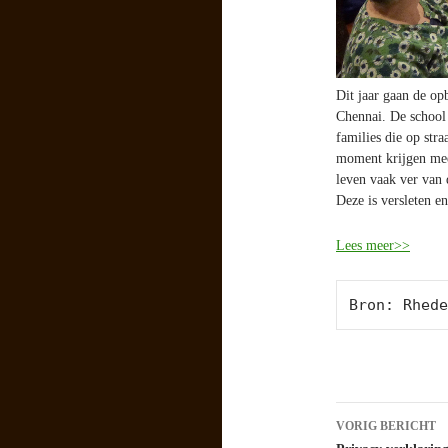
Dit jaar gaan de op
Chennai. De school 
families die op str
moment krijgen mee
leven vaak ver van
Deze is versleten e
Lees meer>>
Bron: Rhede
Berichtna
VORIG BERICHT