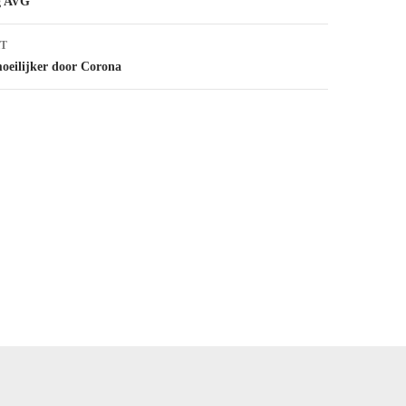
ng AVG
T
oeilijker door Corona