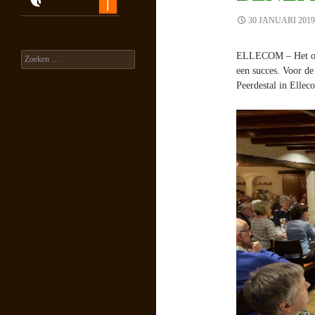
30 JANUARI 2019
ELLECOM – Het op 
Zoeken
naar:
een succes. Voor de
Peerdestal in Ellec