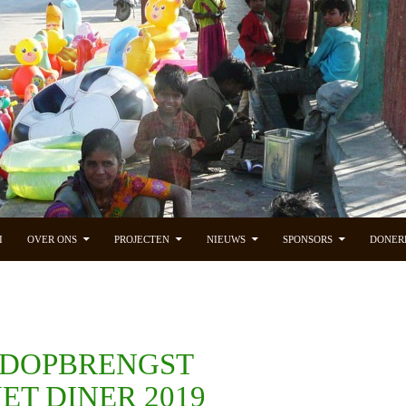
INHOUD
I
OVER ONS
PROJECTEN
NIEUWS
SPONSORS
DONER
DOPBRENGST
ET DINER 2019