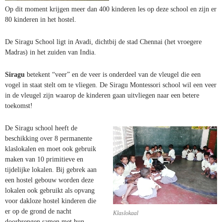
Op dit moment krijgen meer dan 400 kinderen les op deze school en zijn er
80 kinderen in het hostel.
De Siragu School ligt in Avadi, dichtbij de stad Chennai (het vroegere
Madras) in het zuiden van India.
Siragu
betekent “veer” en de veer is onderdeel van de vleugel die een
vogel in staat stelt om te vliegen. De Siragu Montessori school wil een veer
in de vleugel zijn waarop de kinderen gaan uitvliegen naar een betere
toekomst!
De Siragu school heeft de
beschikking over 8 permanente
klaslokalen en moet ook gebruik
maken van 10 primitieve en
tijdelijke lokalen. Bij gebrek aan
een hostel gebouw worden deze
lokalen ook gebruikt als opvang
voor dakloze hostel kinderen die
er op de grond de nacht
Klaslokaal
doorbrengen samen met hun