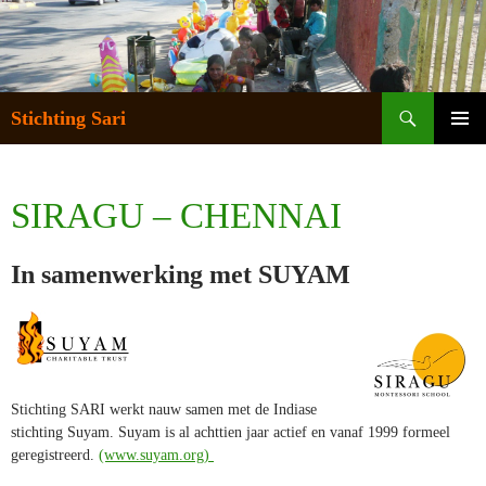
Zoeken
Stichting Sari
SPRING
NAAR
PRIMA
INHOUD
MENU
SIRAGU – CHENNAI
In samenwerking met SUYAM
Stichting SARI werkt nauw samen met de Indiase
stichting Suyam. Suyam is al achttien jaar actief en vanaf 1999 formeel
geregistreerd.
(www.suyam.org)